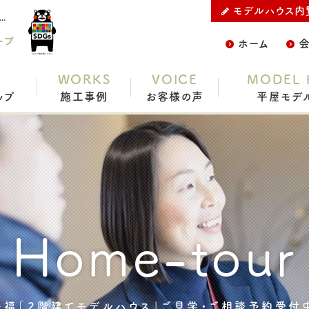
モデルハウス内
イン株式会社の【10月】宇城市松橋町豊福「２階建てモデルハウス」ご見学・ご相談予約受付中です！ ＊販売中です。をご紹介
ープ
ホーム
WORKS
VOICE
MODEL 
ップ
施工事例
お客様の声
平屋モデ
Home-tour
豊福「２階建てモデルハウス」ご見学・ご相談予約受付