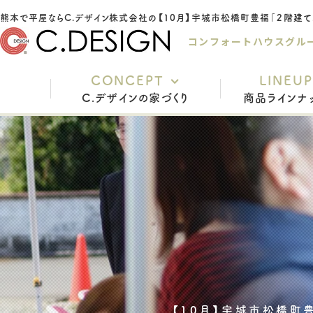
熊本で平屋ならC.デザ
コンフォートハウスグル
CONCEPT
LINEUP
C.デザインの家づくり
商品ラインナ
充実の標準仕様
安心の保証
家づくりの流れ
インテリアスタイル
よくあるご質問
スタッフ紹介
【10月】宇城市松橋町