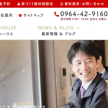
覧予約
家づくり無料相談会
資料請求・お問い合わせ
0964-42-9160
会社案内
サイトマップ
受付時間 9:00～18:00（定休日:水曜日）
HOUSE
NEWS & BLOG
ルハウス
最新情報 & ブログ
お知らせ
家づくりコラム
スタッフブログ
イベント・完成見学会
土地情報
現場レポート
中です！ ＊販売中です。