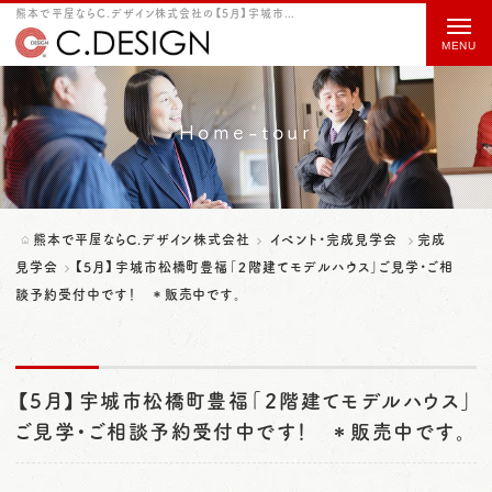
熊本で平屋ならC.デザイン株式会社の【5月】宇城市松橋町豊福「２階建てモデルハウス」ご見学・ご相談予約受付中です！ ＊販売中です。をご紹介
t
o
g
g
Home-tour
l
e
n
熊本で平屋ならC.デザイン株式会社
イベント・完成見学会
完成
a
見学会
【5月】宇城市松橋町豊福「２階建てモデルハウス」ご見学・ご相
談予約受付中です！ ＊販売中です。
v
i
g
【5月】宇城市松橋町豊福「２階建てモデルハウス」
a
ご見学・ご相談予約受付中です！ ＊販売中です。
t
i