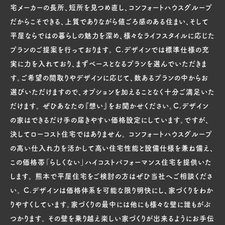
宅メーカーの長所、短所を見つめ直し、コンフォートハウスグループ
だからこそできる、上質でありながら値ごろ感のある住まい、そして
平屋ならではの暮らしの魅力を深め、様々なライフスタイルに応じた
プランのご提案を行っております。 C.デザインでは標準仕様の充
実に力を入れており、まずベースとなるプランを選んでいただきま
す。ご希望の間取りやデザインに応じて、数あるプランの中からお
選びいただけますので、オプションを加えることなく十分ご満足いた
だけます。 ぜひあなたの『想い』をお聞かせください。C.デザイン
の家はできるだけ手の届きやすい価格設定にしています。ですが、
決してローコスト住宅ではありません。 コンフォートハウスグループ
の高い仕入れ力を活かして高い住宅性能と設備仕様を兼ね備え、
この価格帯「らしくない」ハイコストパフォーマンス住宅を提供いた
します。 熊本で平屋住宅をご検討の方はぜひ当社へご相談くださ
い。 C.デザインは価格体系を可能な限り明快にし、家づくりをわか
りやすくしています。家づくりの最中には他にも様々な壁に誰もがぶ
つかります。 その壁を乗り越え楽しい家づくりが出来るようにお手伝