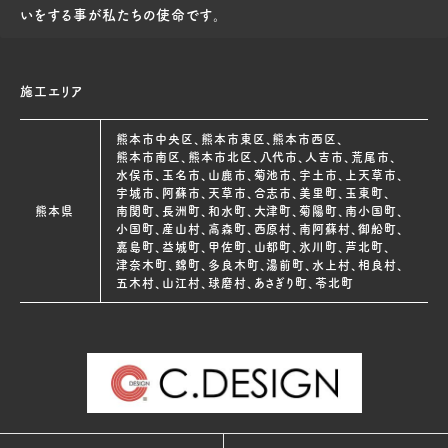
いをする事が私たちの使命です。
施工エリア
熊本市中央区、熊本市東区、熊本市西区、
熊本市南区、熊本市北区、八代市、人吉市、荒尾市、
水俣市、玉名市、山鹿市、菊池市、宇土市、上天草市、
宇城市、阿蘇市、天草市、合志市、美里町、玉東町、
熊本県
南関町、長洲町、和水町、大津町、菊陽町、南小国町、
小国町、産山村、高森町、西原村、南阿蘇村、御船町、
嘉島町、益城町、甲佐町、山都町、氷川町、芦北町、
津奈木町、錦町、多良木町、湯前町、水上村、相良村、
五木村、山江村、球磨村、あさぎり町、苓北町