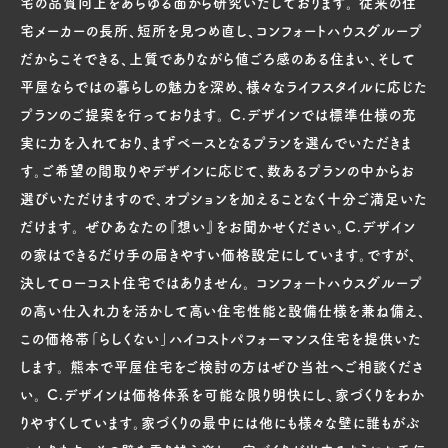
宅の品質向上をあらゆる面から研究いたしております。 従来の住
宅メーカーの長所、短所を見つめ直し、コンフォートハウスグループ
だからこそできる、上質でありながら値ごろ感のある住まい、そして
平屋ならではの暮らしの魅力を深め、様々なライフスタイルに応じた
プランのご提案を行っております。 C.デザインでは標準仕様の充
実に力を入れており、まずベースとなるプランを選んでいただきま
す。ご希望の間取りやデザインに応じて、数あるプランの中からお
選びいただけますので、オプションを加えることなく十分ご満足いた
だけます。 ぜひあなたの『想い』をお聞かせください。C.デザイン
の家はできるだけ手の届きやすい価格設定にしています。ですが、
決してローコスト住宅ではありません。 コンフォートハウスグループ
の高い仕入れ力を活かして高い住宅性能と設備仕様を兼ね備え、
この価格帯「らしくない」ハイコストパフォーマンス住宅を提供いた
します。 熊本で平屋住宅をご検討の方はぜひ当社へご相談くださ
い。 C.デザインは価格体系を可能な限り明快にし、家づくりをわか
りやすくしています。家づくりの最中には他にも様々な壁に誰もがぶ