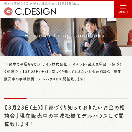
熊本で平屋ならC.デザイン株式会社の【3月23日(土)】『家づくり知っておきたいお金の相談会』現在販売中の宇城松橋モデルハウスにて開催致します！をご紹介
t
o
g
g
Homebuilding-soudankai
l
e
n
熊本で平屋ならC.デザイン株式会社
イベント・完成見学会
家づく
a
り相談会
【3月23日(土)】『家づくり知っておきたいお金の相談会』現在
販売中の宇城松橋モデルハウスにて開催致します！
v
i
g
【3月23日(土)】『家づくり知っておきたいお金の相
a
談会』現在販売中の宇城松橋モデルハウスにて開
t
催致します！
i