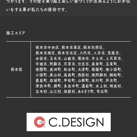
つかります。 その壁を乗り越え楽しい家づくりが出来るようにお手伝
いをする事が私たちの使命です。
施工エリア
熊本市中央区、熊本市東区、熊本市西区、
熊本市南区、熊本市北区、八代市、人吉市、荒尾市、
水俣市、玉名市、山鹿市、菊池市、宇土市、上天草市、
宇城市、阿蘇市、天草市、合志市、美里町、玉東町、
熊本県
南関町、長洲町、和水町、大津町、菊陽町、南小国町、
小国町、産山村、高森町、西原村、南阿蘇村、御船町、
嘉島町、益城町、甲佐町、山都町、氷川町、芦北町、
津奈木町、錦町、多良木町、湯前町、水上村、相良村、
五木村、山江村、球磨村、あさぎり町、苓北町