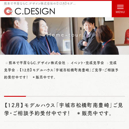
熊本で平屋ならC.デザイン株式会社の【12月】モデルハウス「宇城市松橋町南豊崎」ご見学・ご相談予約受付中です！ ＊販売中です。をご紹介
t
o
g
g
Home-tour
l
e
n
熊本で平屋ならC.デザイン株式会社
イベント・完成見学会
完成
a
見学会
【12月】モデルハウス「宇城市松橋町南豊崎」ご見学・ご相談予
約受付中です！ ＊販売中です。
v
i
g
【12月】モデルハウス「宇城市松橋町南豊崎」ご見
a
学・ご相談予約受付中です！ ＊販売中です。
t
i