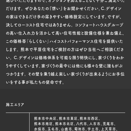
だけます。 ぜひあなたの『想い』をお聞かせください。C.デザイン
の家はできるだけ手の届きやすい価格設定にしています。ですが、
決してローコスト住宅ではありません。 コンフォートハウスグループ
の高い仕入れ力を活かして高い住宅性能と設備仕様を兼ね備え、
この価格帯「らしくない」ハイコストパフォーマンス住宅を提供いた
します。 熊本で平屋住宅をご検討の方はぜひ当社へご相談くださ
い。 C.デザインは価格体系を可能な限り明快にし、家づくりをわか
りやすくしています。家づくりの最中には他にも様々な壁に誰もがぶ
つかります。 その壁を乗り越え楽しい家づくりが出来るようにお手伝
いをする事が私たちの使命です。
施工エリア
熊本市中央区、熊本市東区、熊本市西区、
熊本市南区、熊本市北区、八代市、人吉市、荒尾市、
水俣市、玉名市、山鹿市、菊池市、宇土市、上天草市、