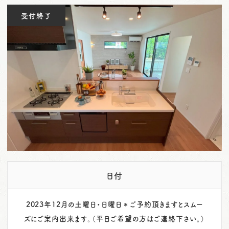
o
受付終了
n
日付
2023年12月の土曜日・日曜日＊ご予約頂きますとスムー
ズにご案内出来ます。（平日ご希望の方はご連絡下さい。）