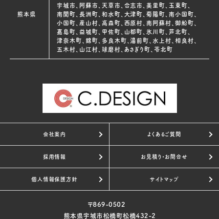
宇城市、阿蘇市、天草市、合志市、美里町、玉東町、
熊本県
南関町、長洲町、和水町、大津町、菊陽町、南小国町、
小国町、産山村、高森町、西原村、南阿蘇村、御船町、
嘉島町、益城町、甲佐町、山都町、氷川町、芦北町、
津奈木町、錦町、多良木町、湯前町、水上村、相良村、
五木村、山江村、球磨村、あさぎり町、苓北町
会社案内
よくあるご質問
採用情報
お見積り・お問合せ
個人情報保護方針
サイトマップ
〒869-0502
熊本県宇城市松橋町松橋432-2