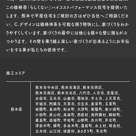
この価格帯「らしくない」ハイコストパフォーマンス住宅を提供いた
します。 熊本で平屋住宅をご検討の方はぜひ当社へご相談くださ
い。 C.デザインは価格体系を可能な限り明快にし、家づくりをわか
りやすくしています。家づくりの最中には他にも様々な壁に誰もがぶ
つかります。 その壁を乗り越え楽しい家づくりが出来るようにお手伝
いをする事が私たちの使命です。
施工エリア
熊本市中央区、熊本市東区、熊本市西区、
熊本市南区、熊本市北区、八代市、人吉市、荒尾市、
水俣市、玉名市、山鹿市、菊池市、宇土市、上天草市、
宇城市、阿蘇市、天草市、合志市、美里町、玉東町、
熊本県
南関町、長洲町、和水町、大津町、菊陽町、南小国町、
小国町、産山村、高森町、西原村、南阿蘇村、御船町、
嘉島町、益城町、甲佐町、山都町、氷川町、芦北町、
津奈木町、錦町、多良木町、湯前町、水上村、相良村、
五木村、山江村、球磨村、あさぎり町、苓北町