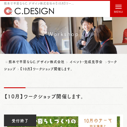
熊本で平屋ならC.デザイン株式会社の【10月】ワークショップ開催します。をご紹介
t
o
g
g
Workshop
l
e
n
熊本で平屋ならC.デザイン株式会社
イベント・完成見学会
ワーク
a
ショップ
【10月】ワークショップ開催します。
v
i
【10月】ワークショップ開催します。
g
a
t
受付終了
i