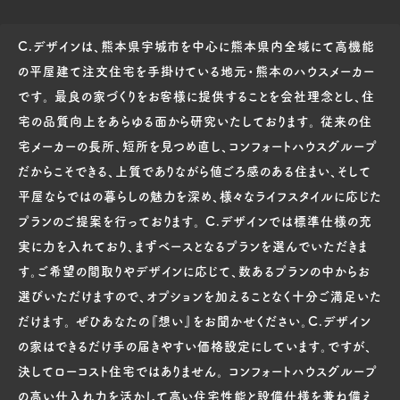
C.デザインは、熊本県宇城市を中心に熊本県内全域にて高機能
の平屋建て注文住宅を手掛けている地元・熊本のハウスメーカー
です。 最良の家づくりをお客様に提供することを会社理念とし、住
宅の品質向上をあらゆる面から研究いたしております。 従来の住
宅メーカーの長所、短所を見つめ直し、コンフォートハウスグループ
だからこそできる、上質でありながら値ごろ感のある住まい、そして
平屋ならではの暮らしの魅力を深め、様々なライフスタイルに応じた
プランのご提案を行っております。 C.デザインでは標準仕様の充
実に力を入れており、まずベースとなるプランを選んでいただきま
す。ご希望の間取りやデザインに応じて、数あるプランの中からお
選びいただけますので、オプションを加えることなく十分ご満足いた
だけます。 ぜひあなたの『想い』をお聞かせください。C.デザイン
の家はできるだけ手の届きやすい価格設定にしています。ですが、
決してローコスト住宅ではありません。 コンフォートハウスグループ
の高い仕入れ力を活かして高い住宅性能と設備仕様を兼ね備え、