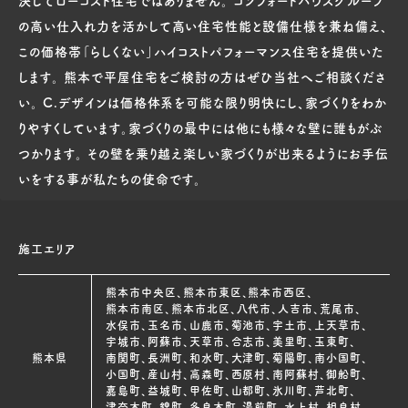
の高い仕入れ力を活かして高い住宅性能と設備仕様を兼ね備え、
この価格帯「らしくない」ハイコストパフォーマンス住宅を提供いた
します。 熊本で平屋住宅をご検討の方はぜひ当社へご相談くださ
い。 C.デザインは価格体系を可能な限り明快にし、家づくりをわか
りやすくしています。家づくりの最中には他にも様々な壁に誰もがぶ
つかります。 その壁を乗り越え楽しい家づくりが出来るようにお手伝
いをする事が私たちの使命です。
施工エリア
熊本市中央区、熊本市東区、熊本市西区、
熊本市南区、熊本市北区、八代市、人吉市、荒尾市、
水俣市、玉名市、山鹿市、菊池市、宇土市、上天草市、
宇城市、阿蘇市、天草市、合志市、美里町、玉東町、
熊本県
南関町、長洲町、和水町、大津町、菊陽町、南小国町、
小国町、産山村、高森町、西原村、南阿蘇村、御船町、
嘉島町、益城町、甲佐町、山都町、氷川町、芦北町、
津奈木町、錦町、多良木町、湯前町、水上村、相良村、