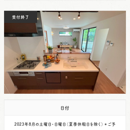
o
n
受付終了
日付
2023年8月の土曜日・日曜日（夏季休暇日を除く）＊ご予