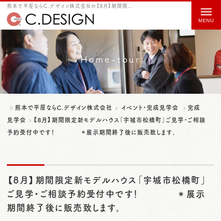
熊本で平屋ならC.デザイン株式会社の【8月】期間限定新モデルハウス「宇城市松橋町」ご見学・ご相談予約受付中です！ ＊展示期間終了後に販売致します。をご紹介
t
o
g
g
Home-tour
l
e
n
熊本で平屋ならC.デザイン株式会社
イベント・完成見学会
完成
a
見学会
【8月】期間限定新モデルハウス「宇城市松橋町」ご見学・ご相談
予約受付中です！ ＊展示期間終了後に販売致します。
v
i
g
【8月】期間限定新モデルハウス「宇城市松橋町」
a
ご見学・ご相談予約受付中です！ ＊展示
t
期間終了後に販売致します。
i