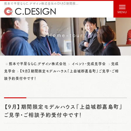
熊本で平屋ならC.デザイン株式会社の【9月】期間限定モデルハウス『上益城郡嘉島町』ご見学・ご相談予約受付中です！をご紹介
t
o
g
g
Home-tour
l
e
n
熊本で平屋ならC.デザイン株式会社
イベント・完成見学会
完成
a
見学会
【9月】期間限定モデルハウス『上益城郡嘉島町』ご見学・ご相
談予約受付中です！
v
i
g
【9月】期間限定モデルハウス『上益城郡嘉島町』
a
ご見学・ご相談予約受付中です！
t
i