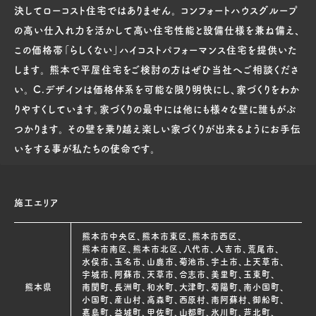
決してローコスト住宅ではありません。 コンフォートハウスグループ
の高い仕入れ力を活かして高い住宅性能と設備仕様を兼ね備え、
この価格帯「らしくない」ハイコストパフォーマンス住宅を提供いた
します。 熊本で平屋住宅をご検討の方はぜひ当社へご相談くださ
い。 C.デザインは価格体系を可能な限り明快にし、家づくりをわか
りやすくしています。家づくりの最中には他にも様々な壁に誰もがぶ
つかります。 その壁を乗り越え楽しい家づくりが出来るようにお手伝
いをする事が私たちの使命です。
施工エリア
熊本市中央区、熊本市東区、熊本市西区、
熊本市南区、熊本市北区、八代市、人吉市、荒尾市、
水俣市、玉名市、山鹿市、菊池市、宇土市、上天草市、
宇城市、阿蘇市、天草市、合志市、美里町、玉東町、
熊本県
南関町、長洲町、和水町、大津町、菊陽町、南小国町、
小国町、産山村、高森町、西原村、南阿蘇村、御船町、
嘉島町、益城町、甲佐町、山都町、氷川町、芦北町、