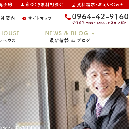
覧予約
家づくり無料相談会
資料請求・お問い合わせ
0964-42-9160
会社案内
サイトマップ
受付時間 9:00～18:00（定休日:水曜日）
HOUSE
NEWS & BLOG
ルハウス
最新情報 & ブログ
お知らせ
家づくりコラム
スタッフブログ
イベント・完成見学会
土地情報
現場レポート
約受付中です！