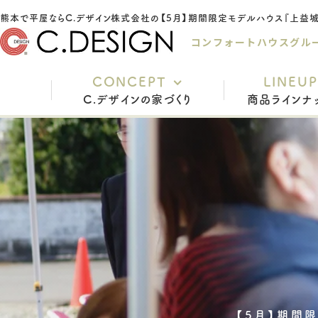
コンフォートハウスグル
CONCEPT
LINEUP
C.デザインの家づくり
商品ラインナ
充実の標準仕様
安心の保証
家づくりの流れ
インテリアスタイル
よくあるご質問
スタッフ紹介
【5月】期間