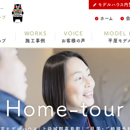
モデルハウス内
熊本で平屋ならC.デザイン株式会社の【5月】期間限定モデルハウス『上益城郡嘉島町』ご見学・ご相談予約受付中です！をご紹介
ープ
ホーム
WORKS
VOICE
MODEL 
ップ
施工事例
お客様の声
平屋モデ
Home-tour
限定モデルハウス『上益城郡嘉島町』ご見学・ご相談予