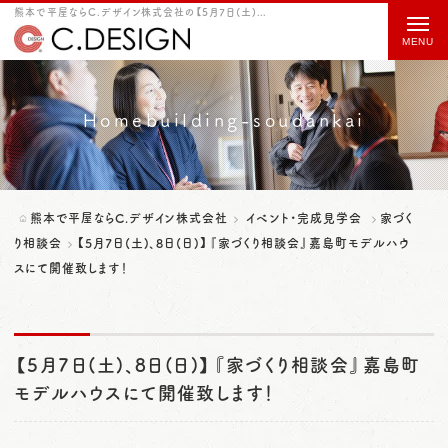
熊本で平屋ならC.デザイン株式会社の【5月7日(土)、8日(日)】『家づくり相談会』嘉島町モデルハウスにて開催致します！をご紹介
t
o
g
g
Homebuilding-soudankai
l
e
n
熊本で平屋ならC.デザイン株式会社
イベント・完成見学会
家づく
a
り相談会
【5月7日(土)、8日(日)】『家づくり相談会』嘉島町モデルハウ
スにて開催致します！
v
i
g
【5月7日(土)、8日(日)】『家づくり相談会』嘉島町
a
モデルハウスにて開催致します！
t
i