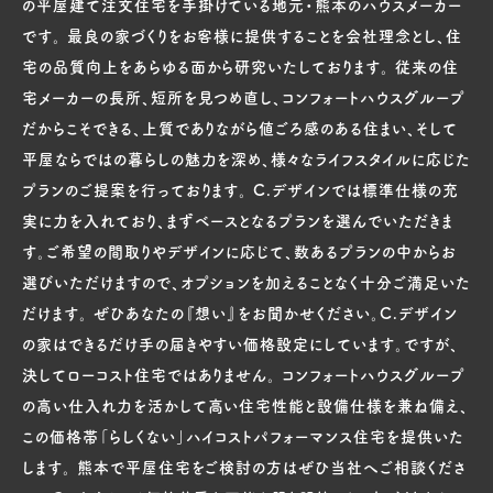
の平屋建て注文住宅を手掛けている地元・熊本のハウスメーカー
です。 最良の家づくりをお客様に提供することを会社理念とし、住
宅の品質向上をあらゆる面から研究いたしております。 従来の住
宅メーカーの長所、短所を見つめ直し、コンフォートハウスグループ
だからこそできる、上質でありながら値ごろ感のある住まい、そして
平屋ならではの暮らしの魅力を深め、様々なライフスタイルに応じた
プランのご提案を行っております。 C.デザインでは標準仕様の充
実に力を入れており、まずベースとなるプランを選んでいただきま
す。ご希望の間取りやデザインに応じて、数あるプランの中からお
選びいただけますので、オプションを加えることなく十分ご満足いた
だけます。 ぜひあなたの『想い』をお聞かせください。C.デザイン
の家はできるだけ手の届きやすい価格設定にしています。ですが、
決してローコスト住宅ではありません。 コンフォートハウスグループ
の高い仕入れ力を活かして高い住宅性能と設備仕様を兼ね備え、
この価格帯「らしくない」ハイコストパフォーマンス住宅を提供いた
します。 熊本で平屋住宅をご検討の方はぜひ当社へご相談くださ