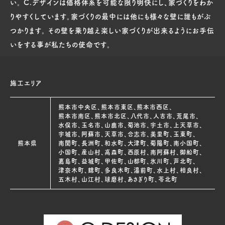
い。 C.デザインは価格体系を可能な限り明快にし、家づくりをわか
りやすくしています。家づくりの最中には他にも様々な壁に誰もがぶ
つかります。 その壁を乗り越え楽しい家づくりが出来るようにお手伝
いをする事が私たちの使命です。
施工エリア
熊本市中央区、熊本市東区、熊本市西区、
熊本市南区、熊本市北区、八代市、人吉市、荒尾市、
水俣市、玉名市、山鹿市、菊池市、宇土市、上天草市、
宇城市、阿蘇市、天草市、合志市、美里町、玉東町、
熊本県
南関町、長洲町、和水町、大津町、菊陽町、南小国町、
小国町、産山村、高森町、西原村、南阿蘇村、御船町、
嘉島町、益城町、甲佐町、山都町、氷川町、芦北町、
津奈木町、錦町、多良木町、湯前町、水上村、相良村、
五木村、山江村、球磨村、あさぎり町、苓北町