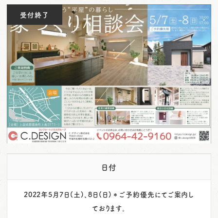
o
受付終了
n
日付
2022年5月7日(土)、8日(日)＊ご予約優先にてご案内し
ております。