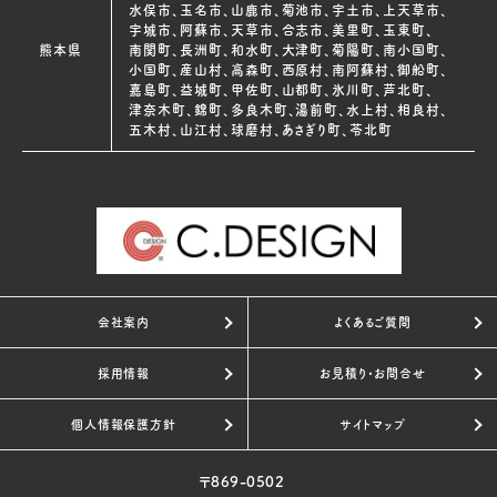
水俣市、玉名市、山鹿市、菊池市、宇土市、上天草市、
宇城市、阿蘇市、天草市、合志市、美里町、玉東町、
熊本県
南関町、長洲町、和水町、大津町、菊陽町、南小国町、
小国町、産山村、高森町、西原村、南阿蘇村、御船町、
嘉島町、益城町、甲佐町、山都町、氷川町、芦北町、
津奈木町、錦町、多良木町、湯前町、水上村、相良村、
五木村、山江村、球磨村、あさぎり町、苓北町
会社案内
よくあるご質問
採用情報
お見積り・お問合せ
個人情報保護方針
サイトマップ
〒869-0502