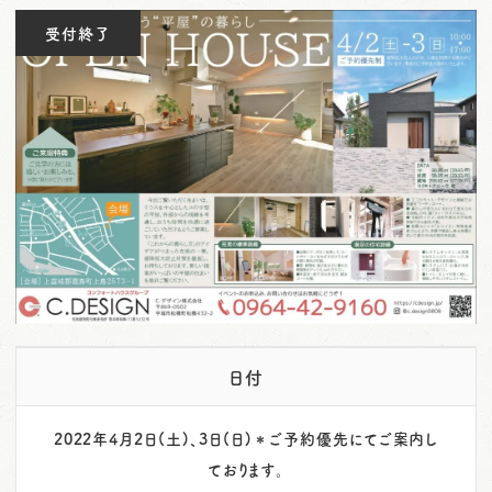
o
受付終了
n
日付
2022年4月2日(土)、3日(日)＊ご予約優先にてご案内し
ております。