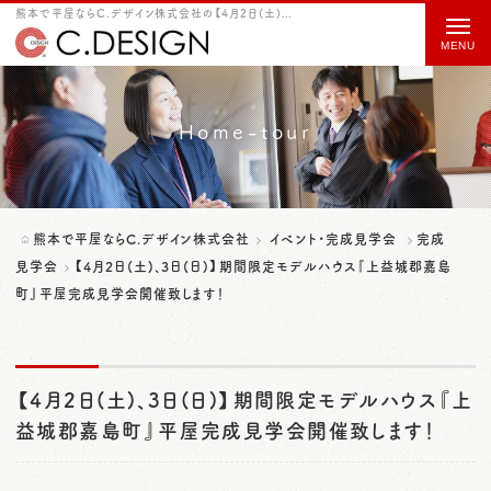
熊本で平屋ならC.デザイン株式会社の【4月2日(土)、3日(日)】期間限定モデルハウス『上益城郡嘉島町』平屋完成見学会開催致します！をご紹介
t
o
g
g
Home-tour
l
e
n
熊本で平屋ならC.デザイン株式会社
イベント・完成見学会
完成
a
見学会
【4月2日(土)、3日(日)】期間限定モデルハウス『上益城郡嘉島
町』平屋完成見学会開催致します！
v
i
g
【4月2日(土)、3日(日)】期間限定モデルハウス『上
a
益城郡嘉島町』平屋完成見学会開催致します！
t
i