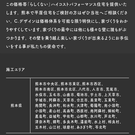
この価格帯「らしくない」ハイコストパフォーマンス住宅を提供いた
します。 熊本で平屋住宅をご検討の方はぜひ当社へご相談くださ
い。 C.デザインは価格体系を可能な限り明快にし、家づくりをわか
りやすくしています。家づくりの最中には他にも様々な壁に誰もがぶ
つかります。 その壁を乗り越え楽しい家づくりが出来るようにお手伝
いをする事が私たちの使命です。
施工エリア
熊本市中央区、熊本市東区、熊本市西区、
熊本市南区、熊本市北区、八代市、人吉市、荒尾市、
水俣市、玉名市、山鹿市、菊池市、宇土市、上天草市、
宇城市、阿蘇市、天草市、合志市、美里町、玉東町、
熊本県
南関町、長洲町、和水町、大津町、菊陽町、南小国町、
小国町、産山村、高森町、西原村、南阿蘇村、御船町、
嘉島町、益城町、甲佐町、山都町、氷川町、芦北町、
津奈木町、錦町、多良木町、湯前町、水上村、相良村、
五木村、山江村、球磨村、あさぎり町、苓北町