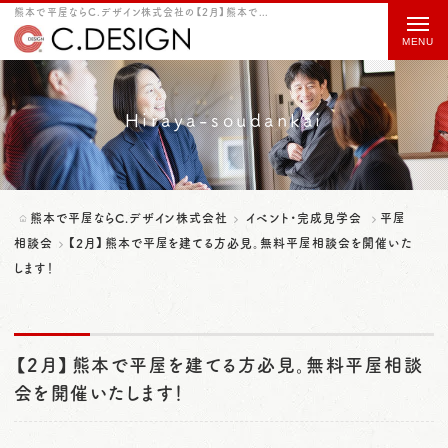
熊本で平屋ならC.デザイン株式会社の【2月】熊本で平屋を建てる方必見。無料平屋相談会を開催いたします！をご紹介
t
o
g
g
Hiraya-soudankai
l
e
n
熊本で平屋ならC.デザイン株式会社
イベント・完成見学会
平屋
a
相談会
【2月】熊本で平屋を建てる方必見。無料平屋相談会を開催いた
します！
v
i
g
【2月】熊本で平屋を建てる方必見。無料平屋相談
a
会を開催いたします！
t
i