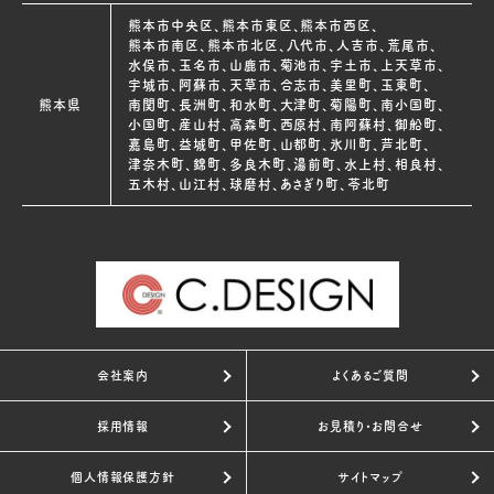
熊本市中央区、熊本市東区、熊本市西区、
熊本市南区、熊本市北区、八代市、人吉市、荒尾市、
水俣市、玉名市、山鹿市、菊池市、宇土市、上天草市、
宇城市、阿蘇市、天草市、合志市、美里町、玉東町、
熊本県
南関町、長洲町、和水町、大津町、菊陽町、南小国町、
小国町、産山村、高森町、西原村、南阿蘇村、御船町、
嘉島町、益城町、甲佐町、山都町、氷川町、芦北町、
津奈木町、錦町、多良木町、湯前町、水上村、相良村、
五木村、山江村、球磨村、あさぎり町、苓北町
会社案内
よくあるご質問
採用情報
お見積り・お問合せ
個人情報保護方針
サイトマップ