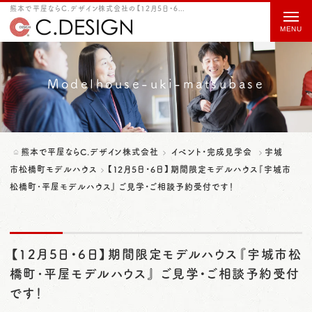
熊本で平屋ならC.デザイン株式会社の【12月5日・6日】期間限定モデルハウス『宇城市松橋町･平屋モデルハウス』 ご見学・ご相談予約受付です！をご紹介
t
o
g
g
Modelhouse-uki-matsubase
l
e
n
熊本で平屋ならC.デザイン株式会社
イベント・完成見学会
宇城
a
市松橋町モデルハウス
【12月5日・6日】期間限定モデルハウス『宇城市
松橋町･平屋モデルハウス』 ご見学・ご相談予約受付です！
v
i
g
【12月5日・6日】期間限定モデルハウス『宇城市松
a
橋町･平屋モデルハウス』 ご見学・ご相談予約受付
t
です！
i