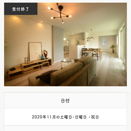
o
受付終了
n
日付
2020年11月の土曜日・日曜日 ・祝日