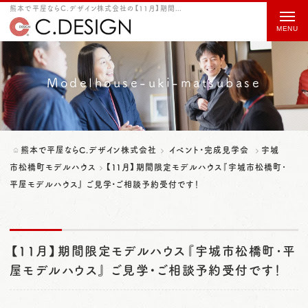
熊本で平屋ならC.デザイン株式会社の【11月】期間限定モデルハウス『宇城市松橋町･平屋モデルハウス』 ご見学・ご相談予約受付です！をご紹介
t
o
g
g
Modelhouse-uki-matsubase
l
e
n
熊本で平屋ならC.デザイン株式会社
イベント・完成見学会
宇城
a
市松橋町モデルハウス
【11月】期間限定モデルハウス『宇城市松橋町･
平屋モデルハウス』 ご見学・ご相談予約受付です！
v
i
g
【11月】期間限定モデルハウス『宇城市松橋町･平
a
屋モデルハウス』 ご見学・ご相談予約受付です！
t
i