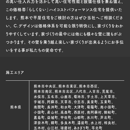
の高い仕入れ力を活かして高い住宅性能と設備仕様を兼ね備え、
この価格帯「らしくない」ハイコストパフォーマンス住宅を提供いた
します。 熊本で平屋住宅をご検討の方はぜひ当社へご相談くださ
い。 C.デザインは価格体系を可能な限り明快にし、家づくりをわか
りやすくしています。家づくりの最中には他にも様々な壁に誰もがぶ
つかります。 その壁を乗り越え楽しい家づくりが出来るようにお手伝
いをする事が私たちの使命です。
施工エリア
熊本市中央区、熊本市東区、熊本市西区、
熊本市南区、熊本市北区、八代市、人吉市、荒尾市、
水俣市、玉名市、山鹿市、菊池市、宇土市、上天草市、
宇城市、阿蘇市、天草市、合志市、美里町、玉東町、
熊本県
南関町、長洲町、和水町、大津町、菊陽町、南小国町、
小国町、産山村、高森町、西原村、南阿蘇村、御船町、
嘉島町、益城町、甲佐町、山都町、氷川町、芦北町、
津奈木町、錦町、多良木町、湯前町、水上村、相良村、
五木村、山江村、球磨村、あさぎり町、苓北町