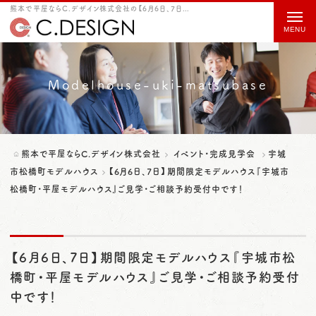
熊本で平屋ならC.デザイン株式会社の【6月6日、7日】期間限定モデルハウス『宇城市松橋町・平屋モデルハウス』ご見学・ご相談予約受付中です！をご紹介
t
o
g
g
Modelhouse-uki-matsubase
l
e
n
熊本で平屋ならC.デザイン株式会社
イベント・完成見学会
宇城
a
市松橋町モデルハウス
【6月6日、7日】期間限定モデルハウス『宇城市
松橋町・平屋モデルハウス』ご見学・ご相談予約受付中です！
v
i
g
【6月6日、7日】期間限定モデルハウス『宇城市松
a
橋町・平屋モデルハウス』ご見学・ご相談予約受付
t
中です！
i