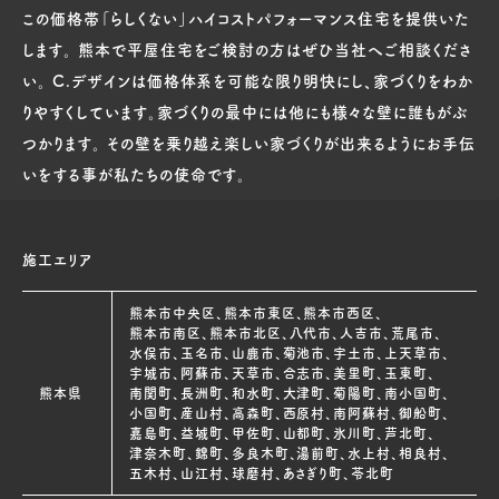
この価格帯「らしくない」ハイコストパフォーマンス住宅を提供いた
します。 熊本で平屋住宅をご検討の方はぜひ当社へご相談くださ
い。 C.デザインは価格体系を可能な限り明快にし、家づくりをわか
りやすくしています。家づくりの最中には他にも様々な壁に誰もがぶ
つかります。 その壁を乗り越え楽しい家づくりが出来るようにお手伝
いをする事が私たちの使命です。
施工エリア
熊本市中央区、熊本市東区、熊本市西区、
熊本市南区、熊本市北区、八代市、人吉市、荒尾市、
水俣市、玉名市、山鹿市、菊池市、宇土市、上天草市、
宇城市、阿蘇市、天草市、合志市、美里町、玉東町、
熊本県
南関町、長洲町、和水町、大津町、菊陽町、南小国町、
小国町、産山村、高森町、西原村、南阿蘇村、御船町、
嘉島町、益城町、甲佐町、山都町、氷川町、芦北町、
津奈木町、錦町、多良木町、湯前町、水上村、相良村、
五木村、山江村、球磨村、あさぎり町、苓北町