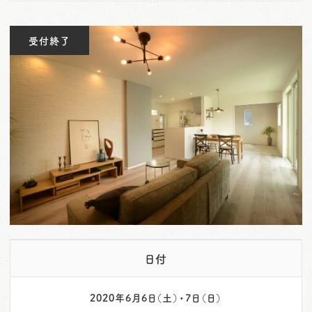
o
n
受付終了
日付
2020年6月6日（土）・7日（日）