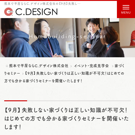
熊本で平屋ならC.デザイン株式会社の【9月】失敗しない家づくりは正しい知識が不可欠！はじめての方でも分かる家づくりセミナーを開催いたします！をご紹介
t
o
g
g
Homebuilding-seminar
l
e
n
熊本で平屋ならC.デザイン株式会社
イベント・完成見学会
家づく
a
りセミナー
【9月】失敗しない家づくりは正しい知識が不可欠！はじめての
方でも分かる家づくりセミナーを開催いたします！
v
i
g
【9月】失敗しない家づくりは正しい知識が不可欠！
a
はじめての方でも分かる家づくりセミナーを開催いた
t
します！
i