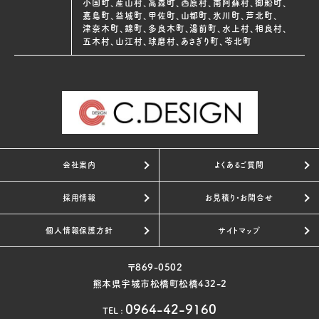
小国町、産山村、高森町、西原村、南阿蘇村、御船町、
嘉島町、益城町、甲佐町、山都町、氷川町、芦北町、
津奈木町、錦町、多良木町、湯前町、水上村、相良村、
五木村、山江村、球磨村、あさぎり町、苓北町
会社案内
よくあるご質問
採用情報
お見積り・お問合せ
個人情報保護方針
サイトマップ
〒869-0502
熊本県宇城市松橋町松橋432-2
0964-42-9160
TEL
: