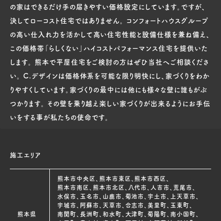
の家はできるだけ手の届きやすい価格設定にしています。ですが、
決してローコスト住宅ではありません。 コンフォートハウスグループ
の高い仕入れ力を活かして高い住宅性能と設備仕様を兼ね備え、
この価格帯「らしくない」ハイコストパフォーマンス住宅を提供いた
します。 熊本で平屋住宅をご検討の方はぜひ当社へご相談くださ
い。 C.デザインは価格体系を可能な限り明快にし、家づくりをわか
りやすくしています。家づくりの最中には他にも様々な壁に誰もがぶ
つかります。 その壁を乗り越え楽しい家づくりが出来るようにお手伝
いをする事が私たちの使命です。
施工エリア
熊本市中央区、熊本市東区、熊本市西区、
熊本市南区、熊本市北区、八代市、人吉市、荒尾市、
水俣市、玉名市、山鹿市、菊池市、宇土市、上天草市、
宇城市、阿蘇市、天草市、合志市、美里町、玉東町、
熊本県
南関町、長洲町、和水町、大津町、菊陽町、南小国町、