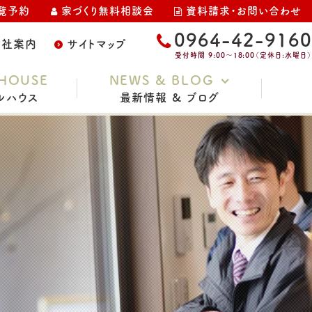
覧予約
家づくり無料相談会
資料請求・お問い合わせ
0964-42-9160
会社案内
サイトマップ
受付時間 9:00～18:00（定休日:水曜日）
HOUSE
NEWS & BLOG
ルハウス
最新情報 & ブログ
お知らせ
家づくりコラム
スタッフブログ
イベント・完成見学会
土地情報
現場レポート