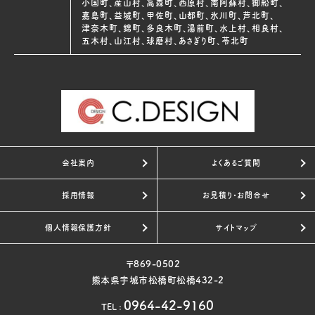
小国町、産山村、高森町、西原村、南阿蘇村、御船町、
嘉島町、益城町、甲佐町、山都町、氷川町、芦北町、
津奈木町、錦町、多良木町、湯前町、水上村、相良村、
五木村、山江村、球磨村、あさぎり町、苓北町
会社案内
よくあるご質問
採用情報
お見積り・お問合せ
個人情報保護方針
サイトマップ
〒869-0502
熊本県宇城市松橋町松橋432-2
0964-42-9160
TEL
: