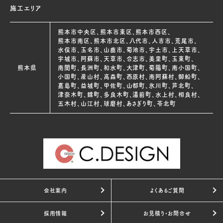
施工エリア
熊本市中央区、熊本市東区、熊本市西区、
熊本市南区、熊本市北区、八代市、人吉市、荒尾市、
水俣市、玉名市、山鹿市、菊池市、宇土市、上天草市、
宇城市、阿蘇市、天草市、合志市、美里町、玉東町、
熊本県
南関町、長洲町、和水町、大津町、菊陽町、南小国町、
小国町、産山村、高森町、西原村、南阿蘇村、御船町、
嘉島町、益城町、甲佐町、山都町、氷川町、芦北町、
津奈木町、錦町、多良木町、湯前町、水上村、相良村、
五木村、山江村、球磨村、あさぎり町、苓北町
会社案内
よくあるご質問
採用情報
お見積り・お問合せ