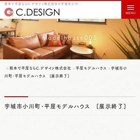
熊本で平屋ならC.デザイン株式会社の宇城市小川町･平屋モデルハウス [展示終了]をご紹介
t
o
g
g
Modelhouse005
l
e
n
熊本で平屋ならC.デザイン株式会社
平屋モデルハウス
宇城市小
a
川町･平屋モデルハウス [展示終了]
v
i
宇城市小川町･平屋モデルハウス [展示終了]
g
a
t
i